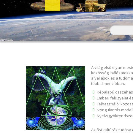
Keresés
Keresés ű
A világ első olyan mest
közösségi hálózatokka
a vallások és a tudomá
több dimenzióban.
Képalapú összehaso
Emberi felügyelet é
Felhasználói közöss
Szingularitás modell
Nyelvi gyökrendsze
Az ősi kultúrák tudása 