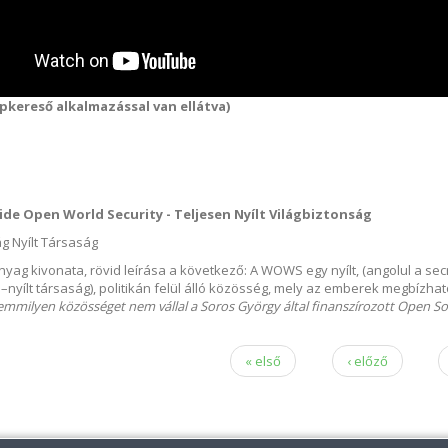
épkereső alkalmazással van ellátva)
 a tudomány és a vallások találkoznak tartalommal kapcsolatosan
de Open World Security - Teljesen Nyílt Világbiztonság
g Nyílt Társaság
nyag kivonata, rövid leírása a következő: A WOWS egy nyílt, (angolul a sec
–nyílt társaság), politikán felül álló közösség, mely az emberek megbízhat
emmilyen közösséget nem vállal a Soros György által finanszírozott Open Soc
nk tartalommal kapcsolatosan
« első
‹ előző