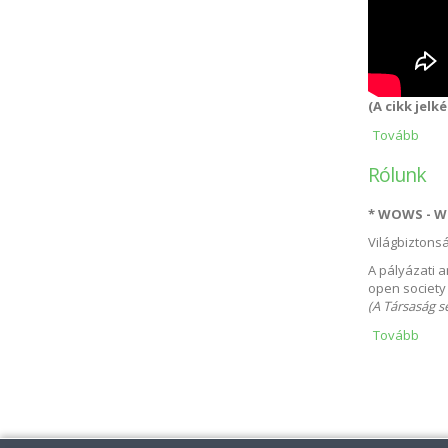
(A cikk jelk
Tovább
Ahol
Rólunk
* WOWS - Wi
Világbiztonsá
A pályázati a
open society 
(A Társaság s
Tovább
Rólu
Oldalak