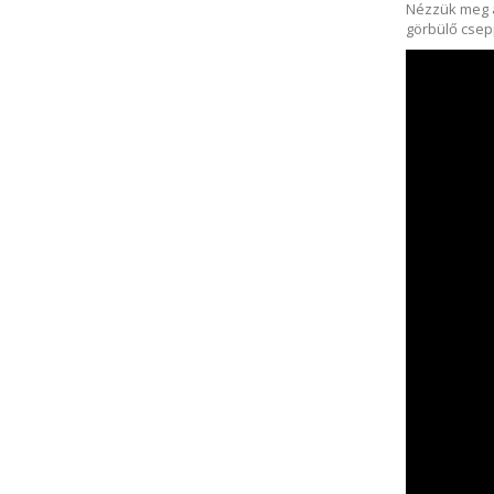
Nézzük meg a
görbülő csep