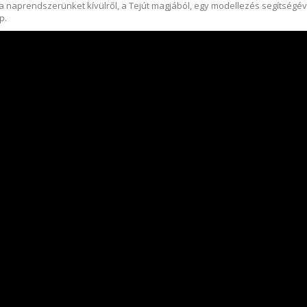
 naprendszerünket kívülről, a Tejút magjából, egy modellezés segítségéve
p.