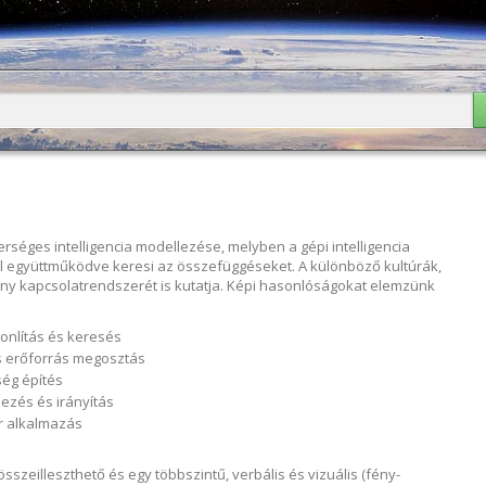
rlap
erséges intelligencia modellezése, melyben a gépi intelligencia
l együttműködve keresi az összefüggéseket. A különböző kultúrák,
ny kapcsolatrendszerét is kutatja. Képi hasonlóságokat elemzünk
nlítás és keresés
s erőforrás megosztás
ég építés
ezés és irányítás
r alkalmazás
összeilleszthető és egy többszintű, verbális és vizuális (fény-