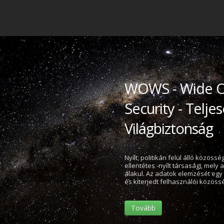
WOWS - Wide O
Security - Teljes
Világbiztonság
Nyílt, politikán felül álló közöss
ellentétes -nyílt társaság), mel
alakul. Az adatok elemzését egy
és kiterjedt felhasználói közöss
Tovább