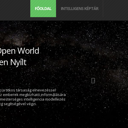
FŐOLDAL
INTELLIGENS KÉPTÁR
pen World
en Nyílt
ég (a titkos társaság elnevezéssel
y az emberek megbízható informálására
 mesterséges intelligencia modellezés
ég segítségével végzi.