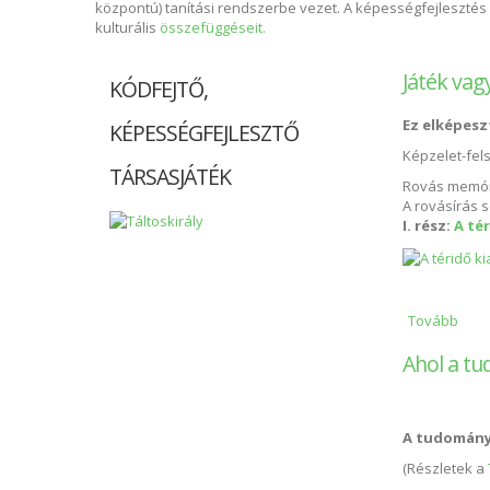
központú) tanítási rendszerbe vezet. A képességfejlesztés a
kulturális
összefüggéseit.
Játék vag
KÓDFEJTŐ,
Ez elképeszt
KÉPESSÉGFEJLESZTŐ
Képzelet-fel
TÁRSASJÁTÉK
Rovás memória
A rovásírás s
I. rész:
A té
Tovább
Játé
Ahol a tu
A tudomány 
(Részletek a