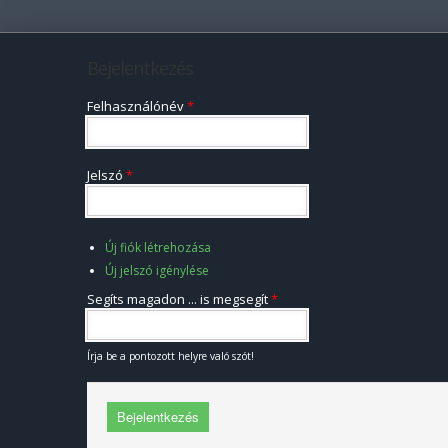
Bejelentkezés
Felhasználónév
*
Jelszó
*
Új fiók létrehozása
Új jelszó igénylése
Segíts magadon ... is megsegít
*
Írja be a pontozott helyre való szót!