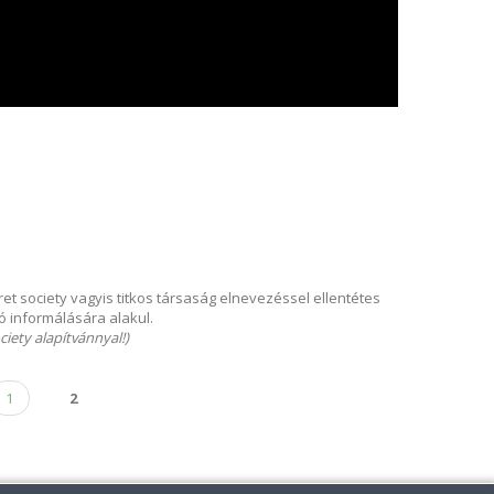
ret society vagyis titkos társaság elnevezéssel ellentétes
ó informálására alakul.
iety alapítvánnyal!)
1
2