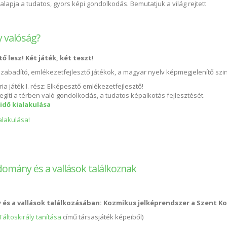
lapja a tudatos, gyors képi gondolkodás. Bemutatjuk a világ rejtett
y valóság?
ő lesz! Két játék, két teszt!
szabadító, emlékezetfejlesztő játékok, a magyar nyelv képmegjelenítő szin
 játék I. rész: Elképesztő emlékezetfejlesztő!
egíti a térben való gondolkodás, a tudatos képalkotás fejlesztését.
ridő kialakulása
k vagy valóság? tartalommal kapcsolatosan
domány és a vallások találkoznak
és a vallások találkozásában: Kozmikus jelképrendszer a Szent K
Táltoskirály tanítása
című társasjáték képeiből)