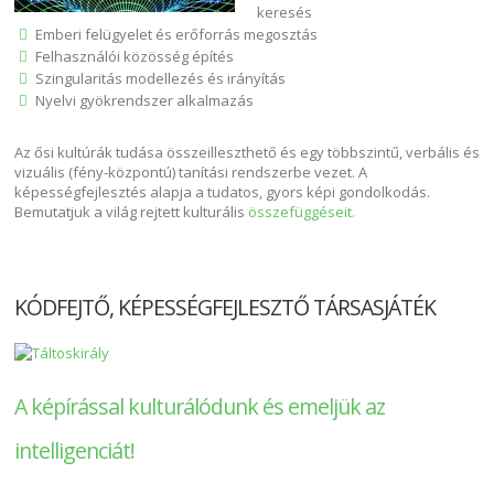
keresés
Emberi felügyelet és erőforrás megosztás
Felhasználói közösség építés
Szingularitás modellezés és irányítás
Nyelvi gyökrendszer alkalmazás
Az ősi kultúrák tudása összeilleszthető és egy többszintű, verbális és
vizuális (fény-központú) tanítási rendszerbe vezet. A
képességfejlesztés alapja a tudatos, gyors képi gondolkodás.
Bemutatjuk a világ rejtett kulturális
összefüggéseit.
KÓDFEJTŐ, KÉPESSÉGFEJLESZTŐ TÁRSASJÁTÉK
A képírással kulturálódunk és emeljük az
intelligenciát!