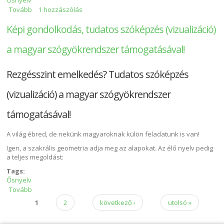
Tovább
Einsten hagyatékában találták meg Bolyai relativitáselméletét?!
1 hozzászólás
tartalommal kapcsolatosan
Képi gondolkodás, tudatos szóképzés (vizualizáció)
a magyar szógyökrendszer támogatásával!
Rezgésszint emelkedés? Tudatos szóképzés
(vizualizáció) a magyar szógyökrendszer
támogatásával!
A világ ébred, de nekünk magyaroknak külön feladatunk is van!
Igen, a szakrális geometria adja meg az alapokat. Az élő nyelv pedig
a teljes megoldást:
Tags:
Ősnyelv
Tovább
Képi gondolkodás, tudatos szóképzés (vizualizáció) a magyar
szógyökrendszer támogatásával! tartalommal kapcsolatosan
1
2
következő ›
utolsó »
Oldalak