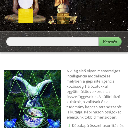
Keresés
Keresés űrlap
A világ első olyan mesterséges
intelligencia modellezése,
melyben a gépi intelligencia
közösségi hálózatokkal
együttműködve keresi az
összefüggéseket. A különböző
kultúrák, a vallások és a
tudomány kapcsolatrendszerét
is kutatja. Képi hasonlóságokat
elemzünk több dimenzióban.
Képalapú összehasonlítás és