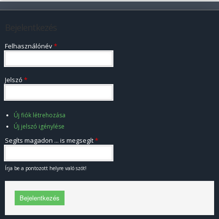
Bejelentkezés
Felhasználónév
*
Jelszó
*
Új fiók létrehozása
Új jelszó igénylése
Segíts magadon ... is megsegít
*
Írja be a pontozott helyre való szót!