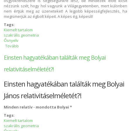
ősgyökrendszere is segítségünkre lesz, de mindezek előtt kicsit
nézzünk szét, hogy hol vagyunk a Világegyetemben, mert különben
nem értjük meg az üzeneteket! A legjobb képességfejlesztés, ha
megismerjük az égbolt képeit. A képes ég, képesít!
Tags:
Kiemelt tartalom
szakrális geometria
Ősnyelv
Tovább
A Világ titkát őrző Nimród, Orion, Ozirisz, Mátyás király - Holló,
olló, halál, újjászületés, örök élet tartalommal kapcsolatosan
Einsten hagyatékában találták meg Bolyai
relativitáselméletét?!
Einsten hagyatékában találták meg Bolyai
János relativitáselméletét?!
Minden relatív - mondotta Bolyai *
Tags:
Kiemelt tartalom
szakrális geometria
Ősnyelv