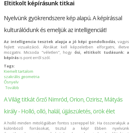
Eltitkolt képírásunk titkai
Nyelvünk gyökrendszere kép alapú. A képírással
kulturálódunk és emeljük az intelligenciát!
Az intelligencia tesztek alapja a jó képi gondolkodás
, vagyis
fejlett vizualizáció. Ábrákat kell képzeletben elforgatni, illetve
mozgatni. Micsoda "véletlen", hogy
ősi, eltitkolt tudásunk: a
képírás
is pont erről szól.
Tags:
Kiemelt tartalom
szakrális geometria
Ősnyelv
Tovább
A képírással kulturálódunk és emeljük az intelligenciát!
tartalommal kapcsolatosan
A Világ titkát őrző Nimród, Orion, Ozirisz, Mátyás
király - Holló, olló, halál, újjászületés, örök élet
A holló minden mitológiában fontos szereppel bír. Ha összerakjuk a
különböző forrásokat, tisztul a kép! Ebben nyelvünk