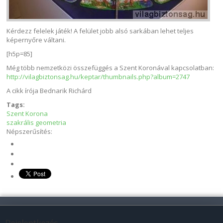
Kérdezz felelek játék! A felület jobb alsó sarkában lehet teljes
képernyőre váltani.
[h5p=85]
Még több nemzetközi összefüggés a Szent Koronával kapcsolatban:
http://vilagbiztonsag.hu/keptar/thumbnails.php?album=2747
A cikk írója Bednarik Richárd
Tags:
Szent Korona
szakrális geometria
Népszerűsítés: