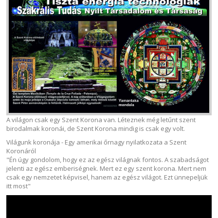
A világon csak egy Szent Korona van. Léteznek még letűnt szent
birodalmak koronái, de Szent Korona mindig is csak egy volt.
Világunk koronája - Egy amerikai őrnagy nyilatkozata a Szent
Koronáról
"Én úgy gondolom, hogy ez az egész világnak fontos. A szabadságot
jelenti az egész emberiségnek. Mert ez egy szent korona. Mert nem
csak egy nemzetet képvisel, hanem az egész világot. Ezt ünnepeljük
itt most"