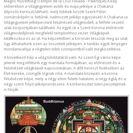
Magos műveltség! (Templo de la Cruz Foliada - Palenque) A kép
előterében a Világegyetem azték és maja jelképe a Chakana
(lépcsős kereszt) látható, mely többek között Szent Péter
zománcképén is feltűnik. Halmozott jelképi egyezések! A Chakana (a
Világegyetem jelképe) mint felülnézeti világmodell, a felfelé vezető
utak központjában található. Az egyik út a Szent Korona elölnézeti
világmodelljének megfelelő templomhoz vezet. Világképek
találkozása ez az út. Ha képzeletben a koronán tesszük meg az utat,
úgy áthaladunk ezen az összetett jelképen. A tanítás egyik lényeges
mondanivalója a végtelen több szempontból való megközelítése.
A következő kép a világ túloldaláról való. Az szent Égi város képe
jelenik meg előttünk egy mandala formájában, az elölnézeti és a
felülnézeti világképek kapcsolatában. A dőlt kereszt fedésében az
Élet-kereke, csüngők lógnak róla. A mandala közepén a korona
felülnézeti képe, mely a négy elem feletti hatalom, a négy égtáj és a
négy szent folyó jelképrendszere. A körkeresztet Isten pecsétjének
is hívják.