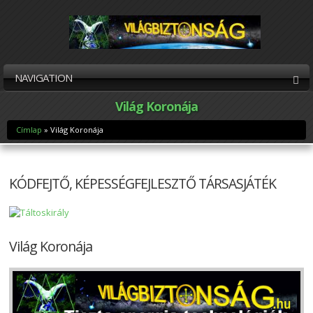
NAVIGATION
Világ Koronája
Címlap
» Világ Koronája
Jelenlegi hely
KÓDFEJTŐ, KÉPESSÉGFEJLESZTŐ TÁRSASJÁTÉK
Világ Koronája