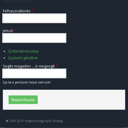
Bejelentkezés
Felhasználónév
*
Jelszó
*
Új fiók létrehozása
Új jelszó igénylése
Segíts magadon ... is megsegít
*
Írja be a pontozott helyre való szót!
®
2006-2019 Világbiztonság Nyílt Társaság