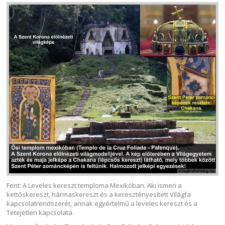
Fent: A Leveles kereszt temploma Mexikóban. Aki ismeri a
kettőskereszt, hármaskereszt és a keresztényesített Világfa
kapcsolatrendszerét, annak egyértelmű a leveles kereszt és a
Tetejetlen kapcsolata.