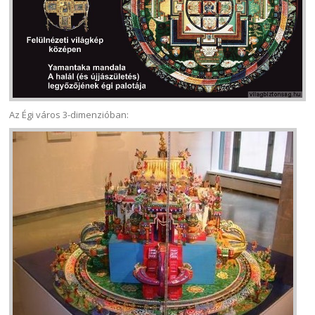
Az Égi város 3-dimenzióban: