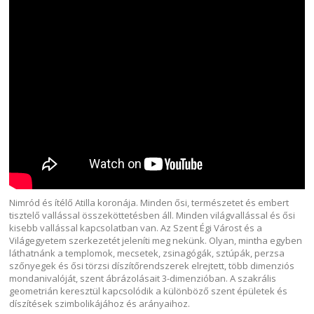
Nimród és ítélő Atilla koronája. Minden ősi, természetet és embert
tisztelő vallással összeköttetésben áll. Minden világvallással és ősi
kisebb vallással kapcsolatban van. Az Szent Égi Várost és a
Világegyetem szerkezetét jeleníti meg nekünk. Olyan, mintha egyben
láthatnánk a templomok, mecsetek, zsinagógák, sztúpák, perzsa
szőnyegek és ősi törzsi díszítőrendszerek elrejtett, több dimenziós
mondanivalóját, szent ábrázolásait 3-dimenzióban. A szakrális
geometrián keresztül kapcsolódik a különböző szent épületek és
díszítések szimbolikájához és arányaihoz.