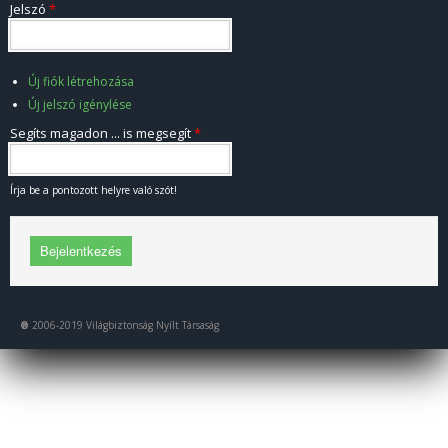
Jelszó
*
Új fiók létrehozása
Új jelszó igénylése
Segíts magadon ... is megsegít
*
Írja be a pontozott helyre való szót!
®
2006-2019 Világbiztonság Nyílt Társaság