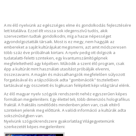
A mi élő nyelvünk az egészséges elme és gondolkodás fejlesztésére
lett kitalálva. Ezzel élt vissza sok idegenszívű tudós, akik
szervezetten tudtak gondolkodni, míg a hazai népességet
agyondolgoztatták társaik. Most is ez megy, nem hagyják az
embereket a saját kultúrájukat megismerni, azt amit módszeresen
több száz éve próbálnak kiirtani. A nyelv pedig ott dolgozik a
tudatalatti-feletti szinteken, egy kvantumszámítógépnek
megfeleltethető agy képében. Működik a szent élő program, csak
épp a kultúrát mint használati utasítást próbálják elvenni,
összezavarni. A magán és mássalhangzók megfelelően súlyozott
forgatásával és a tájszólások adta "gombinációk" tiszteletben
tartásával egy összetett és logikusan felépített képi világ tárul elénk.
Az élő magyar nyelv szógyök rendszerét nehéz egyszerűen képes
formában megjeleníteni. Egy élettel teli, több dimenziós holografikus
fraktál. A fraktális ismétlődés mindenben jelen van, csak eltérő
szinteken jelenik meg előttünk. A valódi információ a kultúrák adta
sokszínűségben van.
Nyelvünk szógyökrendszere gyakorlatilag Világegyetemünk
szerkezetét képes megjeleníteni: