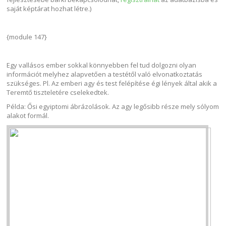
saját képtárat hozhat létre.)
{module 147}
Egy vallásos ember sokkal könnyebben fel tud dolgozni olyan
információt melyhez alapvetően a testétől való elvonatkoztatás
szükséges. Pl. Az emberi agy és test felépítése égi lények által akik a
Teremtő tiszteletére cselekedtek.
Példa: Ősi egyiptomi ábrázolások. Az agy legősibb része mely sólyom
alakot formál.