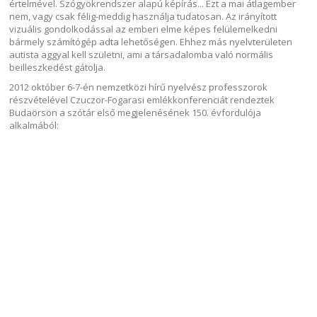
értelmével. Szógyökrendszer alapú képírás... Ezt a mai átlagember
nem, vagy csak félig-meddig használja tudatosan. Az irányított
vizuális gondolkodással az emberi elme képes felülemelkedni
bármely számítógép adta lehetőségen. Ehhez más nyelvterületen
autista aggyal kell születni, ami a társadalomba való normális
beilleszkedést gátolja.
2012 október 6-7-én nemzetközi hírű nyelvész professzorok
részvételével Czuczor-Fogarasi emlékkonferenciát rendeztek
Budaörsön a szótár első megjelenésének 150. évfordulója
alkalmából: