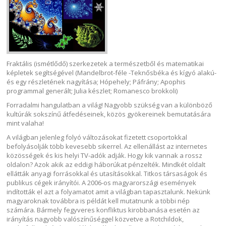
Fraktális (ismétlődő) szerkezetek a természetből és matematikai
képletek segítségével (Mandelbrot-féle -Teknősbéka és kígyó alakú-
és egy részletének nagyítása; Hópehely; Páfrány; Apophis
programmal generált; Julia készlet; Romanesco brokkoli)
Forradalmi hangulatban a világ! Nagyobb szükség van a különböző
kultúrák sokszínű átfedéseinek, közös gyökereinek bemutatására
mint valaha!
A világban jelenleg folyó változásokat fizetett csoportokkal
befolyásolják több kevesebb sikerrel. Az ellenállást az internetes
közösségek és kis helyi TV-adók adják. Hogy kik vannak a rossz
oldalon? Azok akik az eddigi háborúkat pénzelték. Mindkét oldalt
ellátták anyagi forrásokkal és utasításokkal. Titkos társaságok és
publikus cégek irányítói. A 2006-os magyarországi események
indították el azt a folyamatot amit a világban tapasztalunk. Nekünk
magyaroknak továbbra is példát kell mutatnunk a többi nép
számára. Bármely fegyveres konfliktus kirobbanása esetén az
irányítás nagyobb valószínűséggel közvetve a Rotchildok,