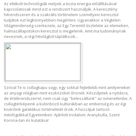
Az eltitkolt technológiák melyek a tiszta energia előállításával
kapcsolatosak mind ezt a rendszert használják. A keresztény
hitrendszeren és a szakrális történelem személyein keresztül
tudjátok ezt legkönnyebben megérteni. Ugyanakkor a Végtelen
Világmindenség szerkezete, az Egy Teremtő tisztelete az elemeken,
halmazállapotokon keresztül is megjelenik. Amit ma tudománynak
neveznek, a régi hitvilágból táplálkozik...
Szóval Te is csillagkapu vagy, egy sokkal fejlettebb mint amilyeneket
az anyagi világban mint eszközöket őriznek. Készüljetek a nyitásra,
de értékrendszerrel, nem csak úgy "beleszállunk" az ismeretlenbe. A
csillagtérképeink a különböző kultúrákban az emberiség és az égi
kisérőink galaktikus történelmét őrzik. A hozzájuk tartozó
mitológiákkal Egyetemben. Ajánlott irodalom: Aranybulla, Szent
Korona-tan és kutatása!