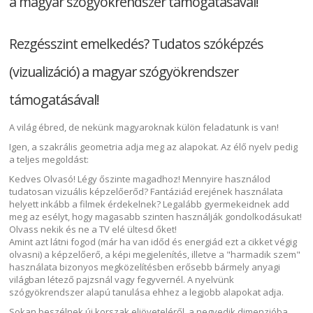
a magyar szógyökrendszer támogatásával!
Rezgésszint emelkedés? Tudatos szóképzés
(vizualizáció) a magyar szógyökrendszer
támogatásával!
A világ ébred, de nekünk magyaroknak külön feladatunk is van!
Igen, a szakrális geometria adja meg az alapokat. Az élő nyelv pedig
a teljes megoldást:
Kedves Olvasó! Légy őszinte magadhoz! Mennyire használod
tudatosan vizuális képzelőerőd? Fantáziád erejének használata
helyett inkább a filmek érdekelnek? Legalább gyermekeidnek add
meg az esélyt, hogy magasabb szinten használják gondolkodásukat!
Olvass nekik és ne a TV elé ültesd őket!
Amint azt látni fogod (már ha van időd és energiád ezt a cikket végig
olvasni) a képzelőerő, a képi megjelenítés, illetve a "harmadik szem"
használata bizonyos megközelítésben erősebb bármely anyagi
világban létező pajzsnál vagy fegyvernél. A nyelvünk
szógyökrendszer alapú tanulása ehhez a legjobb alapokat adja.
Sokan beszélnek új korszak eljöveteléről, a negyedik dimenzióba