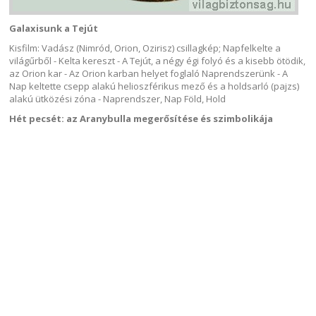
Galaxisunk a Tejút
Kisfilm: Vadász (Nimród, Orion, Ozirisz) csillagkép; Napfelkelte a
világűrből - Kelta kereszt - A Tejút, a négy égi folyó és a kisebb ötödik,
az Orion kar - Az Orion karban helyet foglaló Naprendszerünk - A
Nap keltette csepp alakú helioszférikus mező és a holdsarló (pajzs)
alakú ütközési zóna - Naprendszer, Nap Föld, Hold
Hét pecsét: az Aranybulla megerősítése és szimbolikája