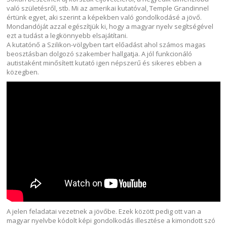
való születésről, stb. Mi az amerikai kutatóval, Temple Grandinnel
értünk egyet, aki szerint a képekben való gondolkodásé a jövő.
Mondandóját azzal egészítjük ki, hogy a magyar nyelv segítségével
ezt a tudást a legkönnyebb elsajátítani.
A kutatónő a Szilikon-völgyben tart előadást ahol számos magas
beosztásban dolgozó szakember hallgatja. A jól funkcionáló
autistaként minősített kutató igen népszerű és sikeres ebben a
közegben.
A jelen feladatai vezetnek a jövőbe. Ezek között pedig ott van a
magyar nyelvbe kódolt képi gondolkodás illesztése a kimondott szó