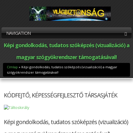
NAVIGATION
Képi gondolkodás, tudatos szóképzés (vizualizáció) a
magyar szógyökrendszer támogatásával!
Címlap
» Képi gondolkodás, tudatos szóképzés (vizualizáció) a magyar
Jelenlegi hely
szógyökrendszer támogatásával!
KÓDFEJTŐ, KÉPESSÉGFEJLESZTŐ TÁRSASJÁTÉK
Képi gondolkodás, tudatos szóképzés (vizualizáció)