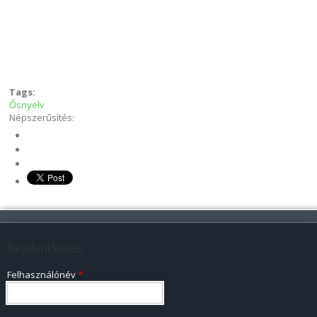
Tags:
Ősnyelv
Népszerűsítés:
Bejelentkezés
Felhasználónév
*