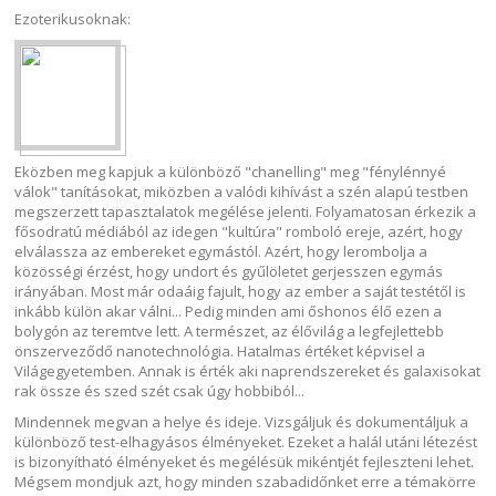
Ezoterikusoknak:
Eközben meg kapjuk a különböző "chanelling" meg "fénylénnyé
válok" tanításokat, miközben a valódi kihívást a szén alapú testben
megszerzett tapasztalatok megélése jelenti. Folyamatosan érkezik a
fősodratú médiából az idegen "kultúra" romboló ereje, azért, hogy
elválassza az embereket egymástól. Azért, hogy lerombolja a
közösségi érzést, hogy undort és gyűlöletet gerjesszen egymás
irányában. Most már odaáig fajult, hogy az ember a saját testétől is
inkább külön akar válni... Pedig minden ami őshonos élő ezen a
bolygón az teremtve lett. A természet, az élővilág a legfejlettebb
önszerveződő nanotechnológia. Hatalmas értéket képvisel a
Világegyetemben. Annak is érték aki naprendszereket és galaxisokat
rak össze és szed szét csak úgy hobbiból...
Mindennek megvan a helye és ideje. Vizsgáljuk és dokumentáljuk a
különböző test-elhagyásos élményeket. Ezeket a halál utáni létezést
is bizonyítható élményeket és megélésük mikéntjét fejleszteni lehet.
Mégsem mondjuk azt, hogy minden szabadidőnket erre a témakörre