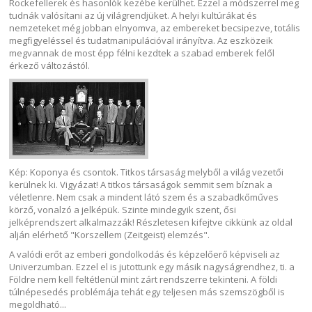
Rockefellerek és hasonlók kezébe kerülhet. Ezzel a módszerrel meg
tudnák valósítani az új világrendjüket. A helyi kultúrákat és
nemzeteket még jobban elnyomva, az embereket becsipezve, totális
megfigyeléssel és tudatmanipulációval irányítva. Az eszközeik
megvannak de most épp félni kezdtek a szabad emberek felől
érkező változástól.
Kép: Koponya és csontok. Titkos társaság melyből a világ vezetői
kerülnek ki. Vigyázat! A titkos társaságok semmit sem bíznak a
véletlenre. Nem csak a mindent látó szem és a szabadkőműves
körző, vonalzó a jelképük. Szinte mindegyik szent, ősi
jelképrendszert alkalmazzák! Részletesen kifejtve cikkünk az oldal
alján elérhető "Korszellem (Zeitgeist) elemzés".
A valódi erőt az emberi gondolkodás és képzelőerő képviseli az
Univerzumban. Ezzel el is jutottunk egy másik nagyságrendhez, ti. a
Földre nem kell feltétlenül mint zárt rendszerre tekinteni. A földi
túlnépesedés problémája tehát egy teljesen más szemszögből is
megoldható...