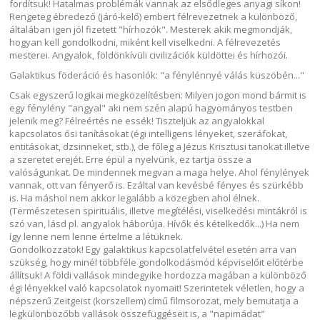
fordítsuk! Hatalmas problémák vannak az elsődleges anyagi síkon!
Rengeteg ébredező (járó-kelő) embert félrevezetnek a különböző,
általában igen jól fizetett "hírhozók". Mesterek akik megmondják,
hogyan kell gondolkodni, miként kell viselkedni. A félrevezetés
mesterei. Angyalok, földönkívüli civilizációk küldöttei és hírhozói.
Galaktikus föderáció és hasonlók: "a fénylénnyé válás küszöbén..."
Csak egyszerű logikai megközelítésben: Milyen jogon mond bármit is
egy fénylény "angyal" aki nem szén alapú hagyományos testben
jelenik meg? Félreértés ne essék! Tiszteljük az angyalokkal
kapcsolatos ősi tanításokat (égi intelligens lényeket, szeráfokat,
entitásokat, dzsinneket, stb.), de főleg a Jézus Krisztusi tanokat illetve
a szeretet erejét. Erre épül a nyelvünk, ez tartja össze a
valóságunkat. De mindennek megvan a maga helye. Ahol fénylények
vannak, ott van fényerő is. Ezáltal van kevésbé fényes és szürkébb
is. Ha máshol nem akkor legalább a közegben ahol élnek.
(Természetesen spirituális, illetve megítélési, viselkedési mintákról is
szó van, lásd pl. angyalok háborúja. Hívők és kételkedők...) Ha nem
így lenne nem lenne értelme a létüknek.
Gondolkozzatok! Egy galaktikus kapcsolatfelvétel esetén arra van
szükség, hogy minél többféle gondolkodásmód képviselőit előtérbe
állítsuk! A földi vallások mindegyike hordozza magában a különböző
égi lényekkel való kapcsolatok nyomait! Szerintetek véletlen, hogy a
népszerű Zeitgeist (korszellem) című filmsorozat, mely bemutatja a
legkülönbözőbb vallások összefüggéseit is, a "napimádat"