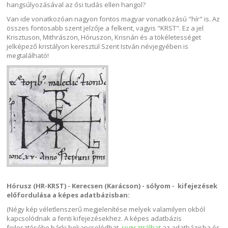
hangsúlyozásával az ősi tudás ellen hangol?
Van ide vonatkozóan nagyon fontos magyar vonatkozású "hír" is. Az
összes fontosabb szent jelzője a felkent, vagyis "KRST". Ez a jel
Krisztuson, Mithrászon, Hóruszon, Krisnán és a tökéletességet
jelképező kristályon keresztül Szent István névjegyében is
megtalálható!
Hórusz (HR-KRST) -
Kerecsen (Karácson) -
sólyom - kifejezések
előfordulása a képes adatbázisban:
(Négy kép véletlenszerű megjelenítése melyek valamilyen okból
kapcsolódnak a fenti kifejezésekhez. A képes adatbázis
fejlesztésébe bárki bekapcsolódhat,
regisztrálhat
az adatbázisba és