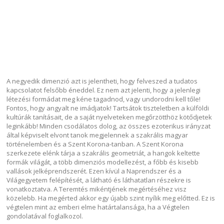
A negyedik dimenzió azt is jelentheti, hogy felveszed a tudatos
kapcsolatot felsőbb éneddel. Ez nem azt jelenti, hogy a jelenlegi
létezési formádat meg kéne tagadnod, vagy undorodni kell tőle!
Fontos, hogy angyalt ne imádjatok! Tartsátok tiszteletben a külföldi
kultúrák tanításait, de a saját nyelveteken megőrzötthöz kötődjetek
leginkább! Minden csodálatos dolog, az összes ezoterikus irányzat
által képviselt elvont tanok megjelennek a szakrális magyar
történelemben és a Szent Korona-tanban. A Szent Korona
szerkezete elénk tárja a szakrális geometriát, a hangok keltette
formák világát, a több dimenziós modellezést, a főbb és kisebb
vallások jelképrendszerét. Ezen kívül a Naprendszer és a
Világegyetem felépítését, a látható és láthatatlan részekre is
vonatkoztatva. A Teremtés mikéntjének megértéséhez visz
közelebb. Ha megérted akkor egy újabb szint nyílik meg előtted. Ez is
végtelen mint az emberi elme határtalansága, ha a Végtelen
gondolatával foglalkozol.