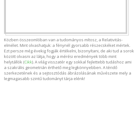
Közben összeomlóban van a tudományos mítosz, a Relativitás-
elmélet. Mint olvashatjuk: a fénynél gyorsabb részecskéket mértek.
Ezt persze még évekig fogják értékelni, bizonyítani, de aki tud a sorok
között olvasni az látja, hogy a mérési eredmények több mint
helytállók (
Cikk
). A világ visszatér egy sokkal fejlettebb tudáshoz ami
a szakrális geometrián érthető meg legkönnyebben. A téridő
szerkezetének és a sejtosztódás ábrázolásának művészete mely a
legmagasabb szintű tudományt tárja elénk!